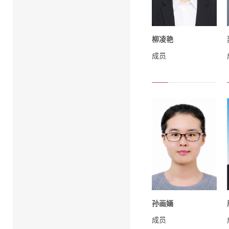
柳凌艳
成员
孙画婳
成员