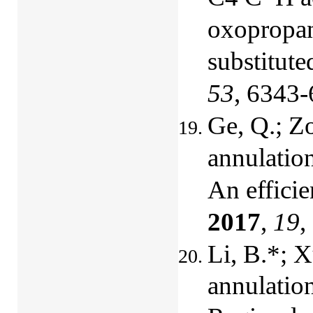
oxopropane
substitute
53
, 6343-
Ge, Q.; Z
annulatio
An effici
2017
,
19
,
Li, B.*; 
annulation