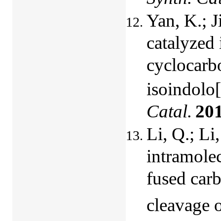
Yan, K.; J
catalyzed
cyclocarb
isoindolo[
Catal.
20
Li, Q.; L
intramolec
fused car
cleavage 