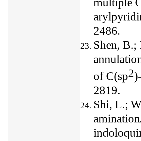
multiple 
arylpyrid
2486.
Shen, B.; 
annulation
2
of C(sp
)
2819.
Shi, L.; 
amination/
indoloquin