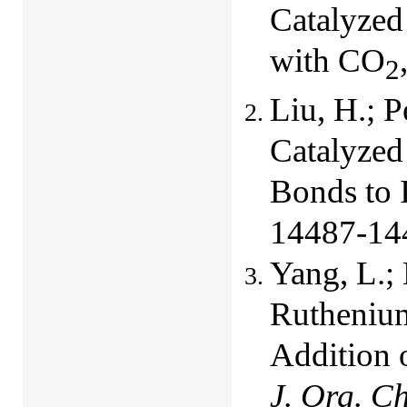
Catalyzed
with CO
2
Liu, H.; 
Catalyzed
Bonds to 
14487-14
Yang, L.; 
Ruthenium
Addition 
J. Org. C