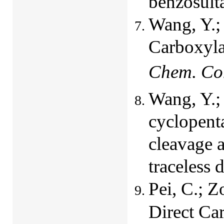
benzosul
Wang, Y.;
Carboxyla
Chem. C
Wang, Y.;
cyclopent
cleavage a
traceless 
Pei, C.; Z
Direct Ca