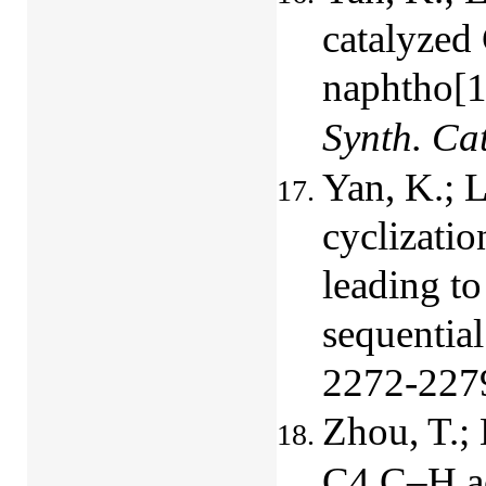
catalyzed 
naphtho[1
Synth. Cat
Yan, K.; 
cyclizati
leading t
sequentia
2272-227
Zhou, T.;
C4 C–H ac