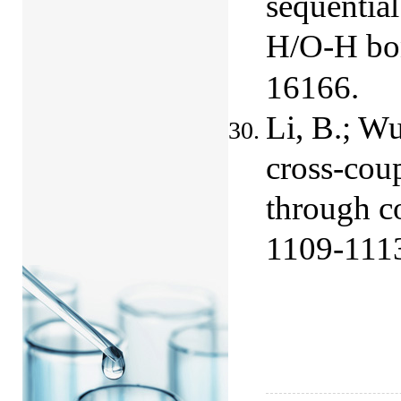
sequential
H/O
-
H bo
16166.
Li, B.; Wu
cross-cou
through co
1109-111