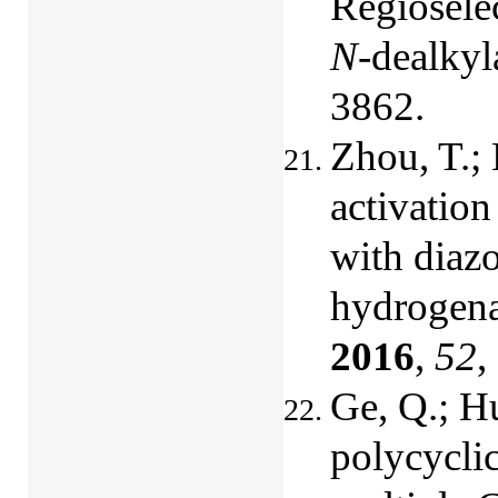
Regiosele
N
-dealkyl
3862.
Zhou, T.;
activation
with diaz
hydrogena
2016
,
52
,
Ge, Q.; Hu
polycycli