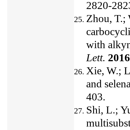
2820-282
Zhou, T.; 
carbocycli
with alky
Lett.
2016
Xie, W.; L
and selena
403.
Shi, L.; Y
multisubst