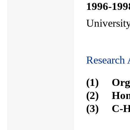
1996-199
Universit
Research 
(1) Organ
(2) Homo
(3)
C-H