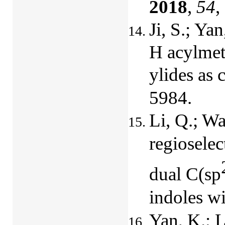
2018
,
54
,
Ji, S.; Ya
H acylmet
ylides as 
5984.
Li, Q.; Wa
regioselec
dual C(sp
indoles w
Yan, K.; 