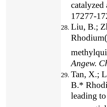
catalyzed 
17277-17
Liu, B.; Z
Rhodium(II
methylqui
Angew.
Ch
Tan, X.; L
B.* Rhodi
leading to