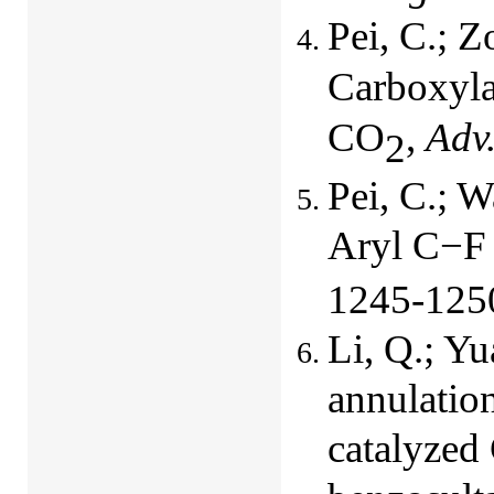
Pei, C.; Z
Carboxyla
CO
,
Adv.
2
Pei, C.; 
Aryl C−F
1245-125
Li, Q.; Yu
annulatio
catalyzed