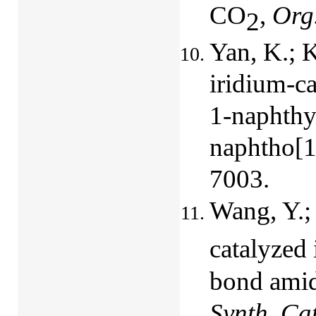
CO
,
Org.
2
Yan, K.; K
iridium-c
1-naphthy
naphtho[1
7003.
Wang, Y.;
catalyzed
bond amid
Synth. Cat