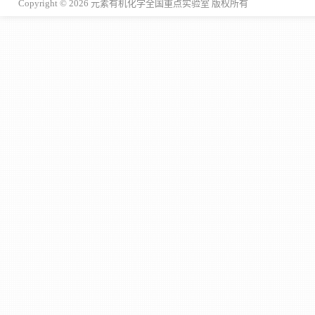
Copyright © 2026 元素有机化学全国重点实验室 版权所有