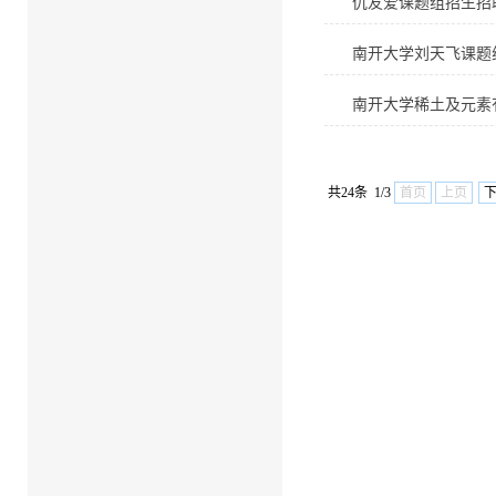
仇友爱课题组招生招
南开大学刘天飞课题
南开大学稀土及元素
共24条 1/3
首页
上页