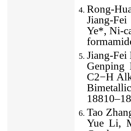
Rong-Hua
Jiang-Fe
Ye*, Ni-c
formamid
Jiang-Fei
Genping 
C2−H Alky
Bimetalli
18810–18
Tao Zhang
Yue Li, 