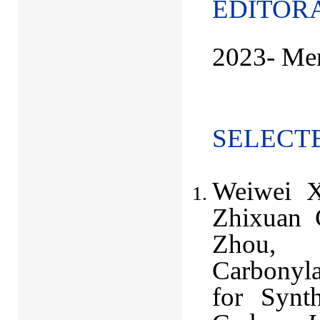
EDITOR
2023-
Mem
SELECT
Weiwei X
Zhixuan 
Zhou, 
Carbonyl
for Synt