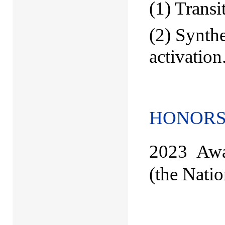
(1) Transi
(2) Synth
activation
HONORS
2023
Awa
(the Nati