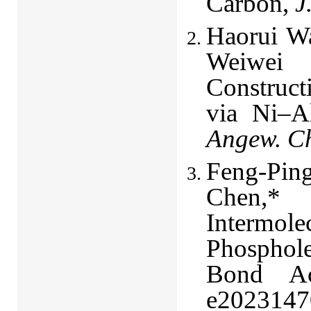
Carbon,
J
Haorui Wa
Weiwei 
Construct
via Ni–A
Angew. Ch
Feng-Pin
Chen,*
Intermol
Phosphol
Bond Act
e2023147