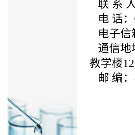
联
系
电
话：
电子信
通信地
教学楼12
邮
编：