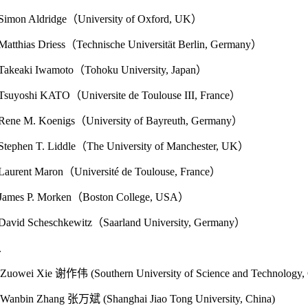
 Simon Aldridge
（
University of Oxford, UK
）
Matthias Driess
（
Technische Universität Berlin, Germany
）
 Takeaki Iwamoto
（
Tohoku University, Japan
）
 Tsuyoshi KATO
（
Universite de Toulouse III, France
）
 Rene M. Koenigs
（
University of Bayreuth, Germany
）
 Stephen T. Liddle
（
The University of Manchester, UK
）
 Laurent Maron
（
Université de Toulouse, France
）
 James P. Morken
（
Boston College, USA
）
 David Scheschkewitz
（
Saarland University, Germany
）
人
 Zuowei Xie 谢作伟 (Southern University of Science and Technology, 
. Wanbin Zhang
张万斌
(Shanghai Jiao Tong University, China)