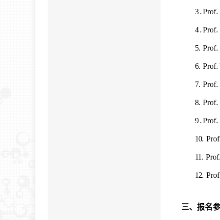
3 .
Prof
4 .
Prof.
5.
Prof
6.
Prof
7.
Prof
8.
Prof
9 .
Prof.
10.
Pro
11.
Prof
12.
Pro
三、报名