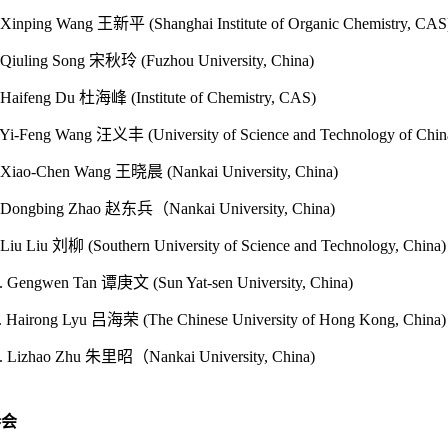
. Xinping Wang
王新平
(Shanghai Institute of Organic Chemistry, CAS
 Qiuling Song
宋秋玲
(Fuzhou University, China)
. Haifeng Du
杜海峰
(Institute of Chemistry, CAS)
. Yi-Feng Wang
汪义丰
(University of Science and Technology of Chin
. Xiao-Chen Wang
王晓晨
(Nankai University, China)
. Dongbing Zhao
赵东兵（
Nankai University, China)
 Liu Liu
刘柳
(Southern University of Science and Technology, China)
f. Gengwen Tan
谭庚文
(Sun Yat-sen University, China)
.
Hairong Lyu
吕海荣
(The Chinese University of Hong Kong, China)
f. Lizhao Zhu
朱里昭（
Nankai University, China)
参会