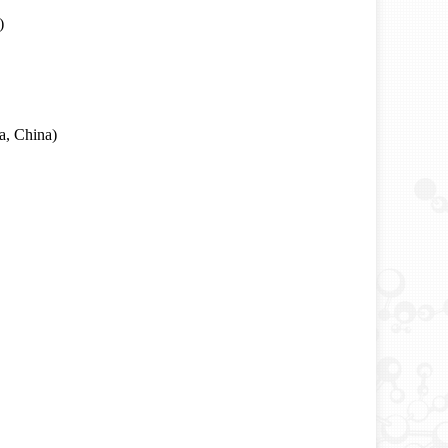
)
a, China)