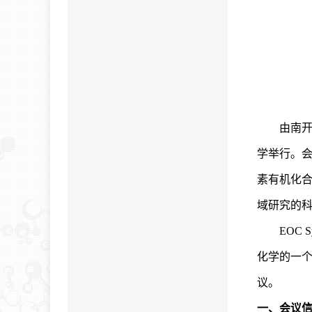
由南开
学举行。会议主
素有机化
域研究的
EOC
化学的一
议。
一、会议